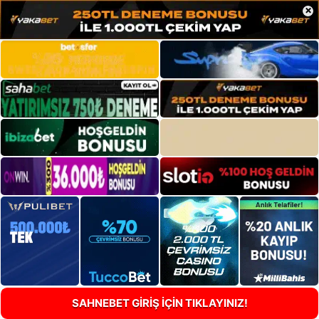
×
SAHNEBET GİRİŞ İÇİN TIKLAYINIZ!