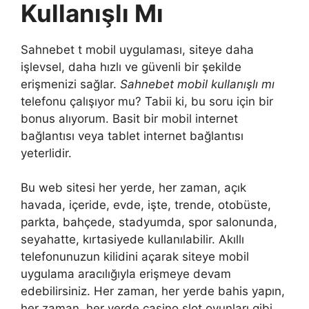
Kullanışlı Mı
Sahnebet t mobil uygulaması, siteye daha
işlevsel, daha hızlı ve güvenli bir şekilde
erişmenizi sağlar.
Sahnebet mobil kullanışlı mı
telefonu çalışıyor mu? Tabii ki, bu soru için bir
bonus alıyorum. Basit bir mobil internet
bağlantısı veya tablet internet bağlantısı
yeterlidir.
Bu web sitesi her yerde, her zaman, açık
havada, içeride, evde, işte, trende, otobüste,
parkta, bahçede, stadyumda, spor salonunda,
seyahatte, kırtasiyede kullanılabilir. Akıllı
telefonunuzun kilidini açarak siteye mobil
uygulama aracılığıyla erişmeye devam
edebilirsiniz. Her zaman, her yerde bahis yapın,
her zaman, her yerde casino slot oyunları gibi