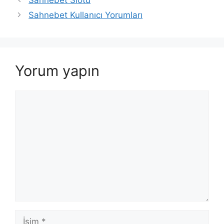
Sahnebet Kullanıcı Yorumları
Yorum yapın
Yorum
İsim