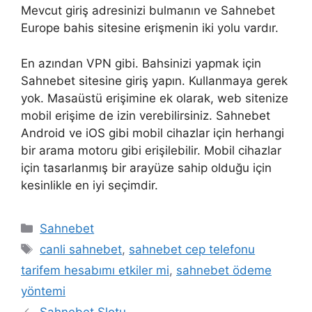
Mevcut giriş adresinizi bulmanın ve Sahnebet
Europe bahis sitesine erişmenin iki yolu vardır.
En azından VPN gibi. Bahsinizi yapmak için
Sahnebet sitesine giriş yapın. Kullanmaya gerek
yok. Masaüstü erişimine ek olarak, web sitenize
mobil erişime de izin verebilirsiniz. Sahnebet
Android ve iOS gibi mobil cihazlar için herhangi
bir arama motoru gibi erişilebilir. Mobil cihazlar
için tasarlanmış bir arayüze sahip olduğu için
kesinlikle en iyi seçimdir.
Kategoriler
Sahnebet
Etiketler
canli sahnebet
,
sahnebet cep telefonu
tarifem hesabımı etkiler mi
,
sahnebet ödeme
yöntemi
Sahnebet Slotu