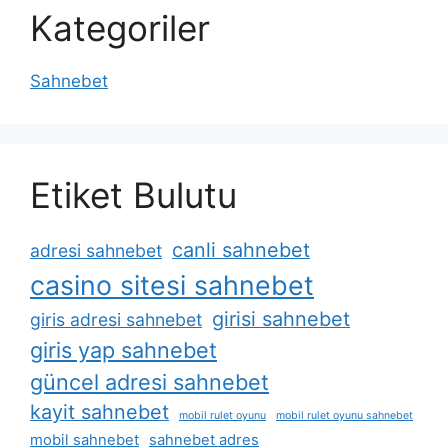
Kategoriler
Sahnebet
Etiket Bulutu
canli sahnebet
adresi sahnebet
casino sitesi sahnebet
girisi sahnebet
giris adresi sahnebet
giris yap sahnebet
güncel adresi sahnebet
kayit sahnebet
mobil rulet oyunu
mobil rulet oyunu sahnebet
mobil sahnebet
sahnebet adres