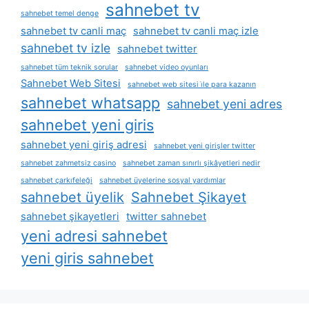
sahnebet tv
sahnebet temel denge
sahnebet tv canli maç
sahnebet tv canli maç izle
sahnebet tv izle
sahnebet twitter
sahnebet tüm teknik sorular
sahnebet video oyunları
Sahnebet Web Sitesi
sahnebet web sitesi i̇le para kazanın
sahnebet whatsapp
sahnebet yeni adres
sahnebet yeni giris
sahnebet yeni giriş adresi
sahnebet yeni girişler twitter
sahnebet zahmetsiz casino
sahnebet zaman sınırlı şikâyetleri nedir
sahnebet çarkıfeleği
sahnebet üyelerine sosyal yardımlar
sahnebet üyelik
Sahnebet Şikayet
sahnebet şikayetleri
twitter sahnebet
yeni adresi sahnebet
yeni giris sahnebet