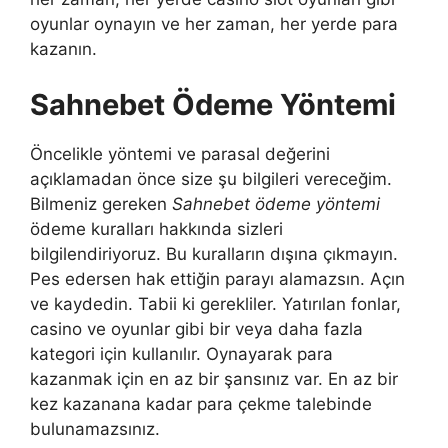
oyunlar oynayın ve her zaman, her yerde para
kazanın.
Sahnebet Ödeme Yöntemi
Öncelikle yöntemi ve parasal değerini
açıklamadan önce size şu bilgileri vereceğim.
Bilmeniz gereken
Sahnebet ödeme yöntemi
ödeme kuralları hakkında sizleri
bilgilendiriyoruz. Bu kuralların dışına çıkmayın.
Pes edersen hak ettiğin parayı alamazsın. Açın
ve kaydedin. Tabii ki gerekliler. Yatırılan fonlar,
casino ve oyunlar gibi bir veya daha fazla
kategori için kullanılır. Oynayarak para
kazanmak için en az bir şansınız var. En az bir
kez kazanana kadar para çekme talebinde
bulunamazsınız.