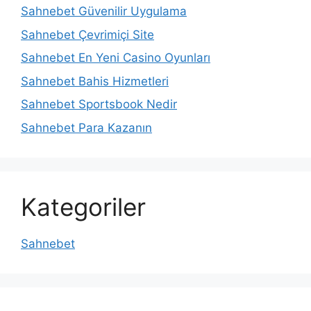
Sahnebet Güvenilir Uygulama
Sahnebet Çevrimiçi Site
Sahnebet En Yeni Casino Oyunları
Sahnebet Bahis Hizmetleri
Sahnebet Sportsbook Nedir
Sahnebet Para Kazanın
Kategoriler
Sahnebet