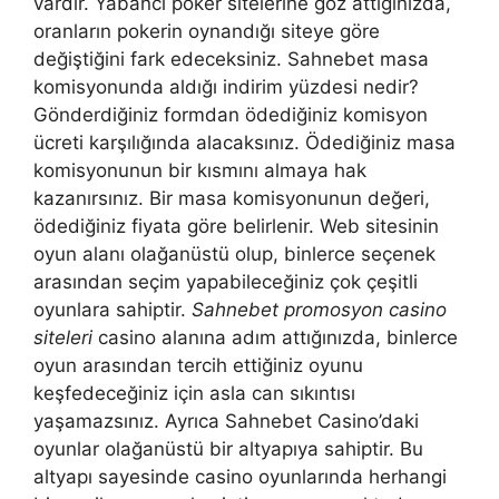
vardır. Yabancı poker sitelerine göz attığınızda,
oranların pokerin oynandığı siteye göre
değiştiğini fark edeceksiniz. Sahnebet masa
komisyonunda aldığı indirim yüzdesi nedir?
Gönderdiğiniz formdan ödediğiniz komisyon
ücreti karşılığında alacaksınız. Ödediğiniz masa
komisyonunun bir kısmını almaya hak
kazanırsınız. Bir masa komisyonunun değeri,
ödediğiniz fiyata göre belirlenir. Web sitesinin
oyun alanı olağanüstü olup, binlerce seçenek
arasından seçim yapabileceğiniz çok çeşitli
oyunlara sahiptir.
Sahnebet promosyon casino
siteleri
casino alanına adım attığınızda, binlerce
oyun arasından tercih ettiğiniz oyunu
keşfedeceğiniz için asla can sıkıntısı
yaşamazsınız. Ayrıca Sahnebet Casino’daki
oyunlar olağanüstü bir altyapıya sahiptir. Bu
altyapı sayesinde casino oyunlarında herhangi