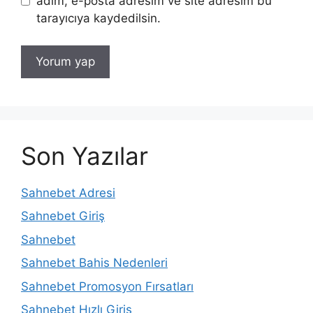
adım, e-posta adresim ve site adresim bu
tarayıcıya kaydedilsin.
Son Yazılar
Sahnebet Adresi
Sahnebet Giriş
Sahnebet
Sahnebet Bahis Nedenleri
Sahnebet Promosyon Fırsatları
Sahnebet Hızlı Giriş