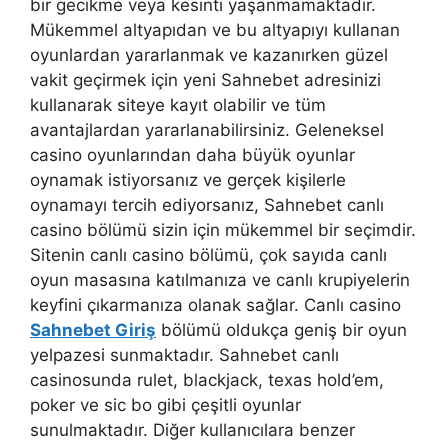
bir gecikme veya kesinti yaşanmamaktadır.
Mükemmel altyapıdan ve bu altyapıyı kullanan
oyunlardan yararlanmak ve kazanırken güzel
vakit geçirmek için yeni Sahnebet adresinizi
kullanarak siteye kayıt olabilir ve tüm
avantajlardan yararlanabilirsiniz. Geleneksel
casino oyunlarından daha büyük oyunlar
oynamak istiyorsanız ve gerçek kişilerle
oynamayı tercih ediyorsanız, Sahnebet canlı
casino bölümü sizin için mükemmel bir seçimdir.
Sitenin canlı casino bölümü, çok sayıda canlı
oyun masasına katılmanıza ve canlı krupiyelerin
keyfini çıkarmanıza olanak sağlar. Canlı casino
Sahnebet Giriş
bölümü oldukça geniş bir oyun
yelpazesi sunmaktadır. Sahnebet canlı
casinosunda rulet, blackjack, texas hold’em,
poker ve sic bo gibi çeşitli oyunlar
sunulmaktadır. Diğer kullanıcılara benzer