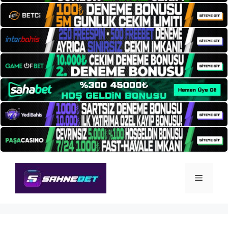
İçeriğe
atla
Menü