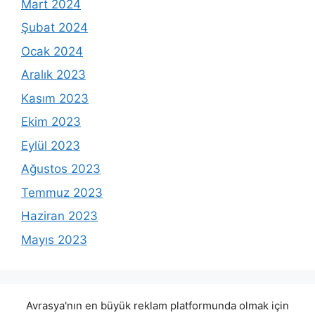
Mart 2024
Şubat 2024
Ocak 2024
Aralık 2023
Kasım 2023
Ekim 2023
Eylül 2023
Ağustos 2023
Temmuz 2023
Haziran 2023
Mayıs 2023
Avrasya'nın en büyük reklam platformunda olmak için