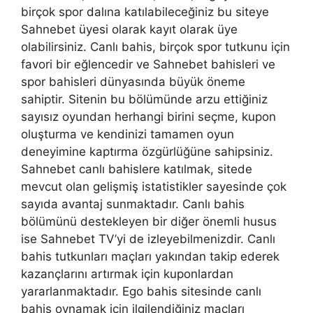
birçok spor dalına katılabileceğiniz bu siteye
Sahnebet üyesi olarak kayıt olarak üye
olabilirsiniz. Canlı bahis, birçok spor tutkunu için
favori bir eğlencedir ve Sahnebet bahisleri ve
spor bahisleri dünyasında büyük öneme
sahiptir. Sitenin bu bölümünde arzu ettiğiniz
sayısız oyundan herhangi birini seçme, kupon
oluşturma ve kendinizi tamamen oyun
deneyimine kaptırma özgürlüğüne sahipsiniz.
Sahnebet canlı bahislere katılmak, sitede
mevcut olan gelişmiş istatistikler sayesinde çok
sayıda avantaj sunmaktadır. Canlı bahis
bölümünü destekleyen bir diğer önemli husus
ise Sahnebet TV’yi de izleyebilmenizdir. Canlı
bahis tutkunları maçları yakından takip ederek
kazançlarını artırmak için kuponlardan
yararlanmaktadır. Ego bahis sitesinde canlı
bahis oynamak için ilgilendiğiniz maçları