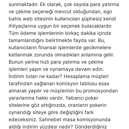
sunmaktadır. Ek olarak, çok sayıda para yatırma
ve çekme seçeneği mevcut olduğundan, ego
bahis web sitesinin kullanıcıları şüphesiz kendi
ihtiyaçlarına uygun bir seçenek bulacaklardır.
Tüm ödeme işlemlerinin birkaç dakika içinde
tamamlandığını belirtmekte fayda var. Bu,
kullanıcıların finansal işlemlerde gecikmelere
katlanmak zorunda olmadıkları anlamına gelir.
Bunun yerine hızlı para yatırma ve çekme
işlemleri yapın ve oynamaya devam edin.
İndirim tutarı ne kadar? Hesaplama müşteri
tarafından sağlanan komisyon tablosu esas
alınarak yapılır ve müşterinin bu promosyondan
yararlanma hakkı vardır. Yabancı poker
sitelerine göz attığınızda, oranların pokerin
oynandığı siteye göre değiştiğini fark
edeceksiniz. Sahnebet masa komisyonunda
aldığı indirim yüzdesi nedir? Gönderdiğiniz