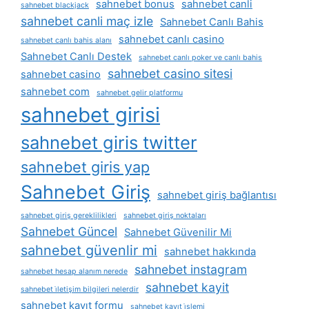
sahnebet bonus
sahnebet canli
sahnebet blackjack
sahnebet canli maç izle
Sahnebet Canlı Bahis
sahnebet canlı casino
sahnebet canlı bahis alanı
Sahnebet Canlı Destek
sahnebet canlı poker ve canlı bahis
sahnebet casino sitesi
sahnebet casino
sahnebet com
sahnebet gelir platformu
sahnebet girisi
sahnebet giris twitter
sahnebet giris yap
Sahnebet Giriş
sahnebet giriş bağlantısı
sahnebet giriş gereklilikleri
sahnebet giriş noktaları
Sahnebet Güncel
Sahnebet Güvenilir Mi
sahnebet güvenlir mi
sahnebet hakkında
sahnebet instagram
sahnebet hesap alanım nerede
sahnebet kayit
sahnebet i̇letişim bilgileri nelerdir
sahnebet kayıt formu
sahnebet kayıt i̇şlemi