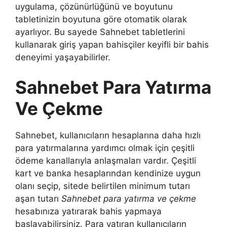
uygulama, çözünürlüğünü ve boyutunu
tabletinizin boyutuna göre otomatik olarak
ayarlıyor. Bu sayede Sahnebet tabletlerini
kullanarak giriş yapan bahisçiler keyifli bir bahis
deneyimi yaşayabilirler.
Sahnebet Para Yatırma
Ve Çekme
Sahnebet, kullanıcıların hesaplarına daha hızlı
para yatırmalarına yardımcı olmak için çeşitli
ödeme kanallarıyla anlaşmaları vardır. Çeşitli
kart ve banka hesaplarından kendinize uygun
olanı seçip, sitede belirtilen minimum tutarı
aşan tutarı
Sahnebet para yatırma ve çekme
hesabınıza yatırarak bahis yapmaya
başlayabilirsiniz. Para yatıran kullanıcıların