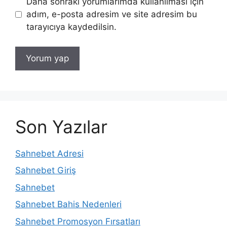
Daha sonraki yorumlarımda kullanılması için
adım, e-posta adresim ve site adresim bu
tarayıcıya kaydedilsin.
Son Yazılar
Sahnebet Adresi
Sahnebet Giriş
Sahnebet
Sahnebet Bahis Nedenleri
Sahnebet Promosyon Fırsatları