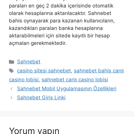
paraları en geç 2 dakika içerisinde otomatik
olarak hesaplarına aktarılacaktır. Sahnebet
bahis oynayarak para kazanan kullanıcıların,
kazandıkları paraları banka hesaplarına
aktarabilmeleri için sitede kayıtlı bir hesap
açmaları gerekmektedir.
Kategoriler
Sahnebet
Etiketler
casino sitesi sahnebet
,
sahnebet bahis canlı
casino lobisi
,
sahnebet canlı casino lobisi
Sahnebet Mobil Uygulamasının Özellikleri
Sahnebet Giriş Linki
Yorum yapın