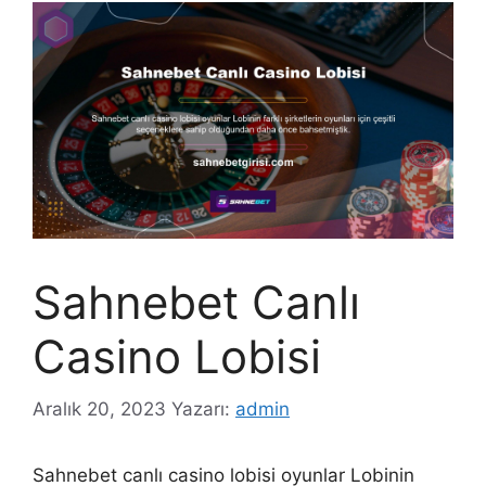
Sahnebet Canlı
Casino Lobisi
Aralık 20, 2023
Yazarı:
admin
Sahnebet canlı casino lobisi oyunlar Lobinin