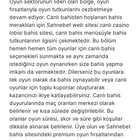
Oyun sektörünün lideri olan bölge, oyun
fırsatlarıyla oyun tutkunlarını cezbetmeye
devam ediyor. Canlı bahisten hoşlanan bahis
meraklıları için
Sahnebet web sitesi canlı casino
lobisi
bahis sitesi, canlı bahis menüsüyle bahis
tutkunlarının ilgisini çekmektedir. Bu bölüm
hemen hemen tüm oyunlar için canlı bahis
seçenekleri sunmakta ve aynı zamanda
istediğiniz oyun oynanırken size bahis yapma
imkanı da vermektedir. Dilerseniz bu oyunlara
tek oyun olarak da bahis oynayabilir veya canlı
oyunlar için toplu kuponlar oluşturarak
kazancınızı ikiye katlayabilirsiniz. Canlı bahis
duyurularında maç oranları merkezi olarak
belirlenir ve kısa sürede değiştirilebilir. Bu
oranlar oyun süresi, skor ve süre gibi koşullar
dikkate alınarak belirlenir. Üye olun ve Sahnebet
bahis sitesindeki premium oyun fırsatlarından