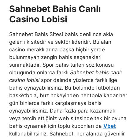
Sahnebet Bahis Canlı
Casino Lobisi
Sahnebet Bahis Sitesi bahis denilince akla
gelen ilk sitedir ve sektör lideridir. Bu alan
casino meraklılarına başka hiçbir yerde
bulunmayan zengin bahis seçenekleri
sunmaktadır. Spor bahis türleri söz konusu
olduğunda onlarca farklı
Sahnebet bahis canlı
casino lobisi
spor dalında yüzlerce farklı lige
bahis oynayabilirsiniz. Bu bölümde futboldan
basketbola, buz hokeyinden hentbola kadar her
gün binlerce farklı karşılaşmaya bahis
oynayabilirsiniz. Daha fazla para kazanmak
veya tercih ettiğiniz web sitesinde tek bir oyuna
bahis oynamak için toplu kuponları da
Vbet
kullanabilirsiniz. Sahnebet, her alanda güvenilir