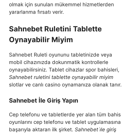
olmak için sunulan mükemmel hizmetlerden
yararlanma fırsatı verir.
Sahnebet Ruletini Tablette
Oynayabilir Miyim
Sahnebet Ruleti oyununu tabletinizde veya
mobil cihazınızda dokunmatik kontrollerle
oynayabilirsiniz. Tablet cihazlar spor bahisleri,
Sahnebet ruletini tablette oynayabilir miyim
slotlar ve canlı casino oynamanıza olanak tanır.
Sahnebet İle Giriş Yapın
Cep telefonu ve tabletlerde yer alan tüm bahis
oyunlarını cep telefonu ve tablet uygulamasına
başarıyla aktaran ilk şirket.
Sahnebet i̇le giriş