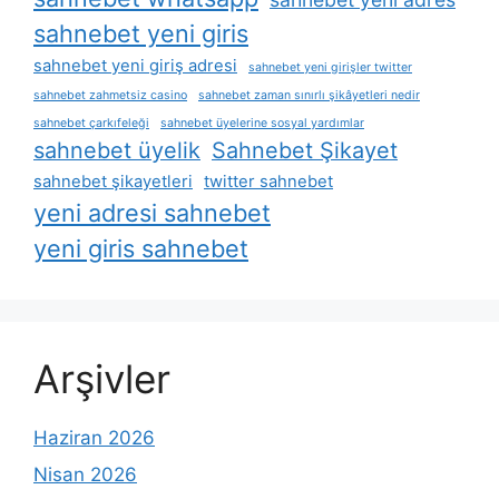
sahnebet yeni giris
sahnebet yeni giriş adresi
sahnebet yeni girişler twitter
sahnebet zahmetsiz casino
sahnebet zaman sınırlı şikâyetleri nedir
sahnebet çarkıfeleği
sahnebet üyelerine sosyal yardımlar
sahnebet üyelik
Sahnebet Şikayet
sahnebet şikayetleri
twitter sahnebet
yeni adresi sahnebet
yeni giris sahnebet
Arşivler
Haziran 2026
Nisan 2026