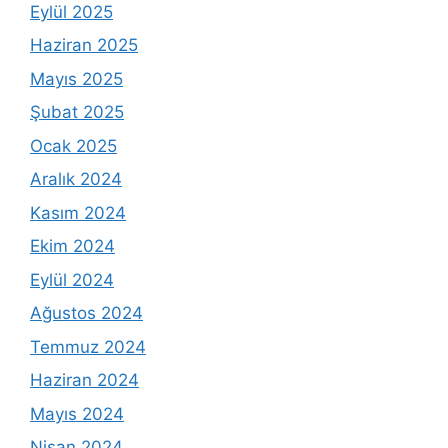
Eylül 2025
Haziran 2025
Mayıs 2025
Şubat 2025
Ocak 2025
Aralık 2024
Kasım 2024
Ekim 2024
Eylül 2024
Ağustos 2024
Temmuz 2024
Haziran 2024
Mayıs 2024
Nisan 2024