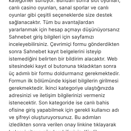
kategoriler sunuyor. Bundan sonra slot oyunları,
canlı casino oyunları, sanal sporlar ve canlı
oyunlar gibi çeşitli seçeneklerde size destek
sağlanacaktır. Tüm bu avantajlardan
yararlanmak için hesap açmayı düşünüyorsanız
Sahnebet giriş bilgileri için sayfamızı
inceleyebilirsiniz. Çevrimiçi formu gönderdikten
sonra Sahnebet kayıt belgelerini isteyip
istemediğini belirten bir bildirim alacaktır. Web
sitesindeki kayıt ol butonuna tıkladıktan sonra
üç adımlı bir formu doldurmanız gerekmektedir.
Formun ilk bölümünde kişisel bilgilerin girilmesi
gerekmektedir. İkinci kategoriye ulaştığınızda
adresinizi ve iletişim bilgilerinizi vermeniz
istenecektir. Son kategoride ise canlı bahis
ofisine giriş yapabilmek için gerekli kullanıcı adı
ve şifreyi oluşturuyorsunuz. Bu adımları
izledikten sonra verilen onay linkine tıklayarak