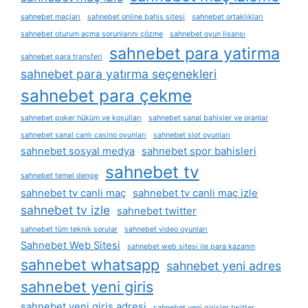
sahnebet maçları
sahnebet online bahis sitesi
sahnebet ortaklıkları
sahnebet oturum açma sorunlarını çözme
sahnebet oyun lisansı
sahnebet para yatirma
sahnebet para transferi
sahnebet para yatırma seçenekleri
sahnebet para çekme
sahnebet poker hüküm ve koşulları
sahnebet sanal bahisler ve oranlar
sahnebet sanal canlı casino oyunları
sahnebet slot oyunları
sahnebet sosyal medya
sahnebet spor bahisleri
sahnebet tv
sahnebet temel denge
sahnebet tv canli maç
sahnebet tv canli maç izle
sahnebet tv izle
sahnebet twitter
sahnebet tüm teknik sorular
sahnebet video oyunları
Sahnebet Web Sitesi
sahnebet web sitesi i̇le para kazanın
sahnebet whatsapp
sahnebet yeni adres
sahnebet yeni giris
sahnebet yeni giriş adresi
sahnebet yeni girişler twitter