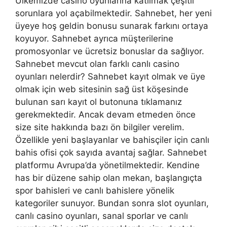
Ülkemizde casino oyunlarına katılmak çeşitli
sorunlara yol açabilmektedir. Sahnebet, her yeni
üyeye hoş geldin bonusu sunarak farkını ortaya
koyuyor. Sahnebet ayrıca müşterilerine
promosyonlar ve ücretsiz bonuslar da sağlıyor.
Sahnebet mevcut olan farklı canlı casino
oyunları nelerdir? Sahnebet kayıt olmak ve üye
olmak için web sitesinin sağ üst köşesinde
bulunan sarı kayıt ol butonuna tıklamanız
gerekmektedir. Ancak devam etmeden önce
size site hakkında bazı ön bilgiler verelim.
Özellikle yeni başlayanlar ve bahisçiler için canlı
bahis ofisi çok sayıda avantaj sağlar. Sahnebet
platformu Avrupa’da yönetilmektedir. Kendine
has bir düzene sahip olan mekan, başlangıçta
spor bahisleri ve canlı bahislere yönelik
kategoriler sunuyor. Bundan sonra slot oyunları,
canlı casino oyunları, sanal sporlar ve canlı