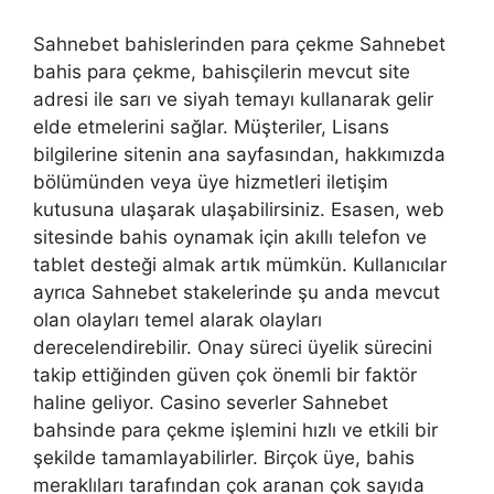
Sahnebet bahislerinden para çekme Sahnebet
bahis para çekme, bahisçilerin mevcut site
adresi ile sarı ve siyah temayı kullanarak gelir
elde etmelerini sağlar. Müşteriler, Lisans
bilgilerine sitenin ana sayfasından, hakkımızda
bölümünden veya üye hizmetleri iletişim
kutusuna ulaşarak ulaşabilirsiniz. Esasen, web
sitesinde bahis oynamak için akıllı telefon ve
tablet desteği almak artık mümkün. Kullanıcılar
ayrıca Sahnebet stakelerinde şu anda mevcut
olan olayları temel alarak olayları
derecelendirebilir. Onay süreci üyelik sürecini
takip ettiğinden güven çok önemli bir faktör
haline geliyor. Casino severler Sahnebet
bahsinde para çekme işlemini hızlı ve etkili bir
şekilde tamamlayabilirler. Birçok üye, bahis
meraklıları tarafından çok aranan çok sayıda