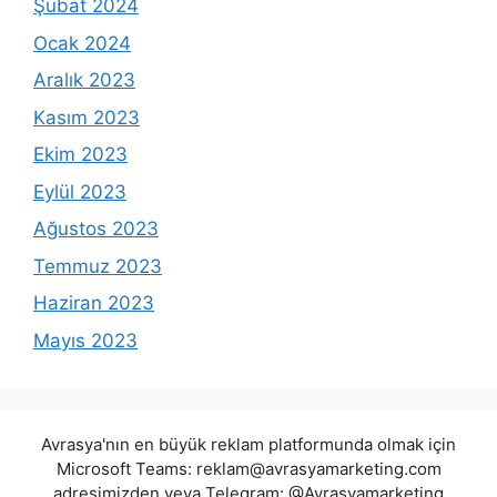
Şubat 2024
Ocak 2024
Aralık 2023
Kasım 2023
Ekim 2023
Eylül 2023
Ağustos 2023
Temmuz 2023
Haziran 2023
Mayıs 2023
Avrasya'nın en büyük reklam platformunda olmak için
Microsoft Teams:
reklam@avrasyamarketing.com
adresimizden veya Telegram: @Avrasyamarketing