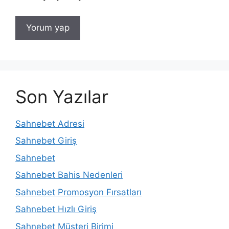
Son Yazılar
Sahnebet Adresi
Sahnebet Giriş
Sahnebet
Sahnebet Bahis Nedenleri
Sahnebet Promosyon Fırsatları
Sahnebet Hızlı Giriş
Sahnebet Müşteri Birimi