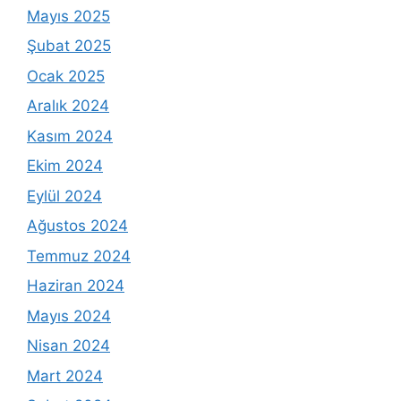
Mayıs 2025
Şubat 2025
Ocak 2025
Aralık 2024
Kasım 2024
Ekim 2024
Eylül 2024
Ağustos 2024
Temmuz 2024
Haziran 2024
Mayıs 2024
Nisan 2024
Mart 2024