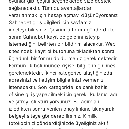
oyunlar gibi çeşitli seçeneklerde size destek
sağlanacaktır. Tüm bu avantajlardan
yararlanmak için hesap açmayı düşünüyorsanız
Sahnebet giriş bilgileri için sayfamızı
inceleyebilirsiniz. Çevrimiçi formu gönderdikten
sonra Sahnebet kayıt belgelerini isteyip
istemediğini belirten bir bildirim alacaktır. Web
sitesindeki kayıt ol butonuna tıkladıktan sonra
üç adımlı bir formu doldurmanız gerekmektedir.
Formun ilk bölümünde kişisel bilgilerin girilmesi
gerekmektedir. İkinci kategoriye ulaştığınızda
adresinizi ve iletişim bilgilerinizi vermeniz
istenecektir. Son kategoride ise canlı bahis
ofisine giriş yapabilmek için gerekli kullanıcı adı
ve şifreyi oluşturuyorsunuz. Bu adımları
izledikten sonra verilen onay linkine tıklayarak
belgeyi siteye gönderebilirsiniz. Kimlik
fotokopinizi gönderdiğinizde üyeliğiniz aktif