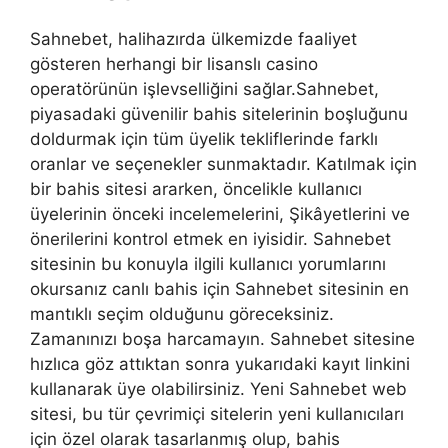
Sahnebet, halihazırda ülkemizde faaliyet
gösteren herhangi bir lisanslı casino
operatörünün işlevselliğini sağlar.Sahnebet,
piyasadaki güvenilir bahis sitelerinin boşluğunu
doldurmak için tüm üyelik tekliflerinde farklı
oranlar ve seçenekler sunmaktadır. Katılmak için
bir bahis sitesi ararken, öncelikle kullanıcı
üyelerinin önceki incelemelerini, Şikâyetlerini ve
önerilerini kontrol etmek en iyisidir. Sahnebet
sitesinin bu konuyla ilgili kullanıcı yorumlarını
okursanız canlı bahis için Sahnebet sitesinin en
mantıklı seçim olduğunu göreceksiniz.
Zamanınızı boşa harcamayın. Sahnebet sitesine
hızlıca göz attıktan sonra yukarıdaki kayıt linkini
kullanarak üye olabilirsiniz. Yeni Sahnebet web
sitesi, bu tür çevrimiçi sitelerin yeni kullanıcıları
için özel olarak tasarlanmış olup, bahis