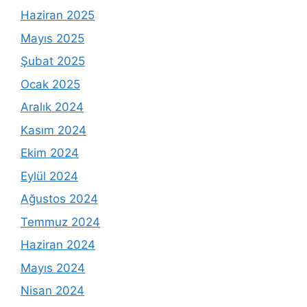
Haziran 2025
Mayıs 2025
Şubat 2025
Ocak 2025
Aralık 2024
Kasım 2024
Ekim 2024
Eylül 2024
Ağustos 2024
Temmuz 2024
Haziran 2024
Mayıs 2024
Nisan 2024