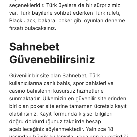
seçenekleridir. Türk üyelere de bir sürprizimiz
var. Türk bayilerle sohbet ederken Türk ruleti,
Black Jack, bakara, poker gibi oyunları deneme
fırsatı bulacaksınız.
Sahnebet
Güvenebilirsiniz
Güvenilir bir site olan Sahnebet, Türk
kullanıcılarına canlı bahis, spor bahisleri ve
casino bahislerini kusursuz hizmetlerle
sunmaktadır. Ülkemizin en güvenilir sitelerinden
biri olan poker sitelerine tamamen ücretsiz kayıt
olabilirsiniz. Kayıt formunda kişisel bilgileri
doğru doldurduğunuz takdirde hesap
açabileceğiniz söylenmektedir. Yalnızca 18
yaşından büyük kullanıcılar yasaların gerektirdiği