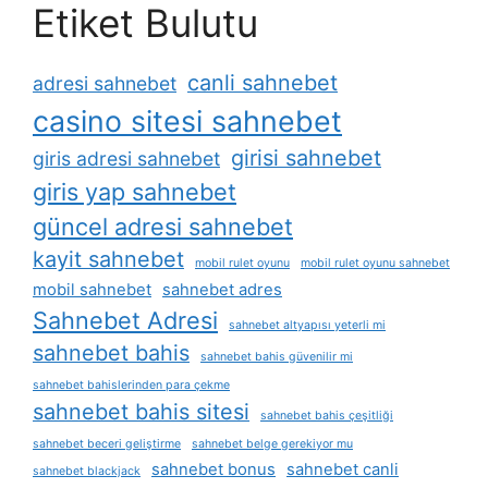
Etiket Bulutu
canli sahnebet
adresi sahnebet
casino sitesi sahnebet
girisi sahnebet
giris adresi sahnebet
giris yap sahnebet
güncel adresi sahnebet
kayit sahnebet
mobil rulet oyunu
mobil rulet oyunu sahnebet
mobil sahnebet
sahnebet adres
Sahnebet Adresi
sahnebet altyapısı yeterli mi
sahnebet bahis
sahnebet bahis güvenilir mi
sahnebet bahislerinden para çekme
sahnebet bahis sitesi
sahnebet bahis çeşitliği
sahnebet beceri geliştirme
sahnebet belge gerekiyor mu
sahnebet bonus
sahnebet canli
sahnebet blackjack