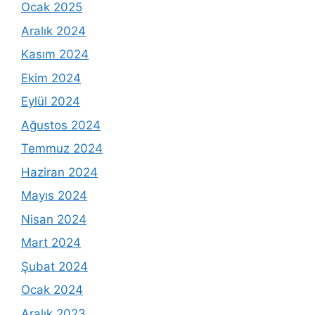
Ocak 2025
Aralık 2024
Kasım 2024
Ekim 2024
Eylül 2024
Ağustos 2024
Temmuz 2024
Haziran 2024
Mayıs 2024
Nisan 2024
Mart 2024
Şubat 2024
Ocak 2024
Aralık 2023