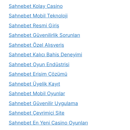
Sahnebet Kolay Casino
Sahnebet Mobil Teknoloji
Sahnebet Resmi Giriş
Sahnebet Güvenilirlik Sorunları
Sahnebet Özel Alışveriş
Sahnebet Kalıcı Bahis Deneyimi
Sahnebet Oyun Endüstrisi
Sahnebet Erişim Çözümü
Sahnebet Üyelik Kayıt
Sahnebet Mobil Oyunlar
Sahnebet Güvenilir Uygulama
Sahnebet Çevrimiçi Site
Sahnebet En Yeni Casino Oyunları