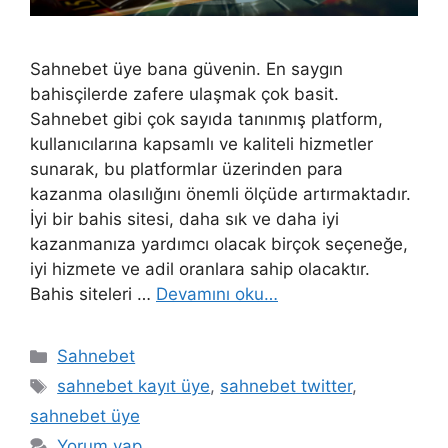
Sahnebet üye bana güvenin. En saygın
bahisçilerde zafere ulaşmak çok basit.
Sahnebet gibi çok sayıda tanınmış platform,
kullanıcılarına kapsamlı ve kaliteli hizmetler
sunarak, bu platformlar üzerinden para
kazanma olasılığını önemli ölçüde artırmaktadır.
İyi bir bahis sitesi, daha sık ve daha iyi
kazanmanıza yardımcı olacak birçok seçeneğe,
iyi hizmete ve adil oranlara sahip olacaktır.
Bahis siteleri …
Devamını oku…
Kategoriler
Sahnebet
Etiketler
sahnebet kayıt üye
,
sahnebet twitter
,
sahnebet üye
Yorum yap