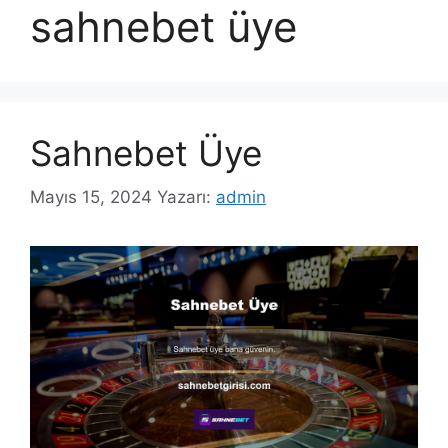
sahnebet üye
Sahnebet Üye
Mayıs 15, 2024
Yazarı:
admin