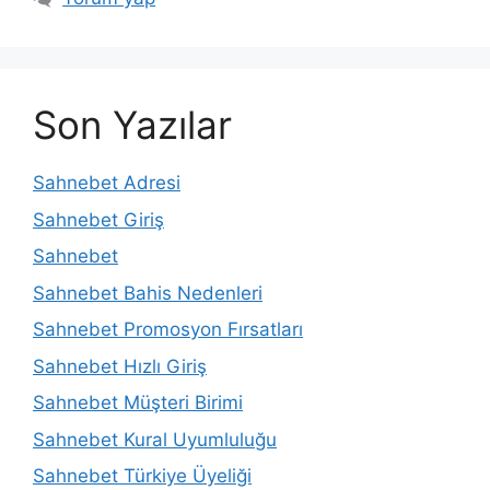
Son Yazılar
Sahnebet Adresi
Sahnebet Giriş
Sahnebet
Sahnebet Bahis Nedenleri
Sahnebet Promosyon Fırsatları
Sahnebet Hızlı Giriş
Sahnebet Müşteri Birimi
Sahnebet Kural Uyumluluğu
Sahnebet Türkiye Üyeliği