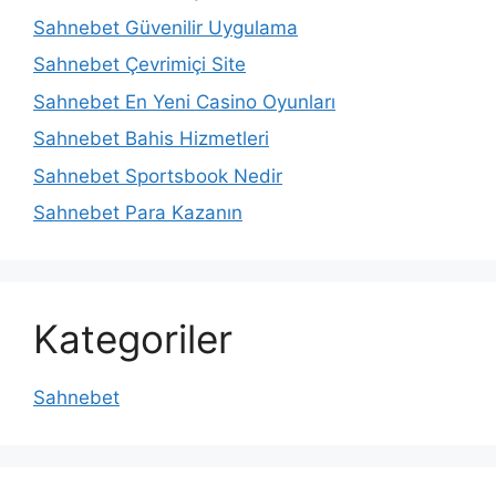
Sahnebet Güvenilir Uygulama
Sahnebet Çevrimiçi Site
Sahnebet En Yeni Casino Oyunları
Sahnebet Bahis Hizmetleri
Sahnebet Sportsbook Nedir
Sahnebet Para Kazanın
Kategoriler
Sahnebet