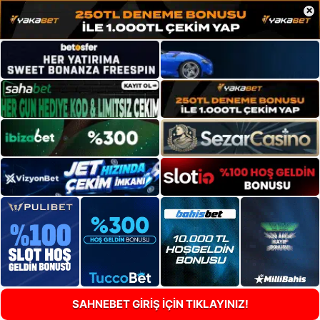
×
SAHNEBET GİRİŞ İÇİN TIKLAYINIZ!