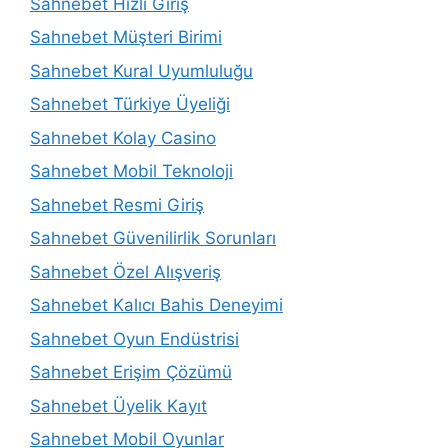
Sahnebet Hızlı Giriş
Sahnebet Müşteri Birimi
Sahnebet Kural Uyumluluğu
Sahnebet Türkiye Üyeliği
Sahnebet Kolay Casino
Sahnebet Mobil Teknoloji
Sahnebet Resmi Giriş
Sahnebet Güvenilirlik Sorunları
Sahnebet Özel Alışveriş
Sahnebet Kalıcı Bahis Deneyimi
Sahnebet Oyun Endüstrisi
Sahnebet Erişim Çözümü
Sahnebet Üyelik Kayıt
Sahnebet Mobil Oyunlar