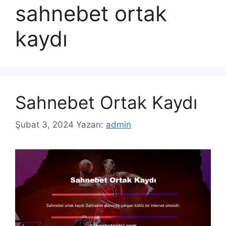
sahnebet ortak
kaydı
Sahnebet Ortak Kaydı
Şubat 3, 2024
Yazarı:
admin