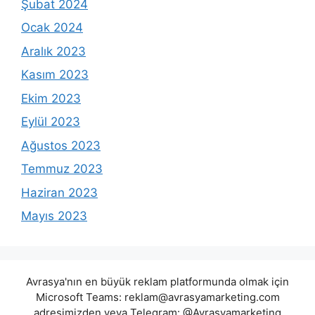
Şubat 2024
Ocak 2024
Aralık 2023
Kasım 2023
Ekim 2023
Eylül 2023
Ağustos 2023
Temmuz 2023
Haziran 2023
Mayıs 2023
Avrasya'nın en büyük reklam platformunda olmak için
Microsoft Teams:
reklam@avrasyamarketing.com
adresimizden veya Telegram: @Avrasyamarketing