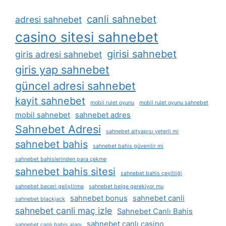
canli sahnebet
adresi sahnebet
casino sitesi sahnebet
girisi sahnebet
giris adresi sahnebet
giris yap sahnebet
güncel adresi sahnebet
kayit sahnebet
mobil rulet oyunu
mobil rulet oyunu sahnebet
mobil sahnebet
sahnebet adres
Sahnebet Adresi
sahnebet altyapısı yeterli mi
sahnebet bahis
sahnebet bahis güvenilir mi
sahnebet bahislerinden para çekme
sahnebet bahis sitesi
sahnebet bahis çeşitliği
sahnebet beceri geliştirme
sahnebet belge gerekiyor mu
sahnebet bonus
sahnebet canli
sahnebet blackjack
sahnebet canli maç izle
Sahnebet Canlı Bahis
sahnebet canlı casino
sahnebet canlı bahis alanı