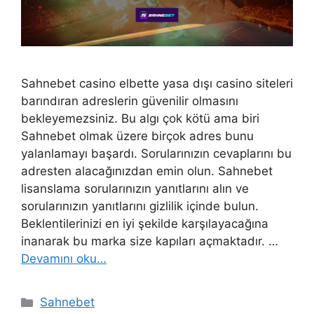
Sahnebet casino elbette yasa dışı casino siteleri
barındıran adreslerin güvenilir olmasını
bekleyemezsiniz. Bu algı çok kötü ama biri
Sahnebet olmak üzere birçok adres bunu
yalanlamayı başardı. Sorularınızın cevaplarını bu
adresten alacağınızdan emin olun. Sahnebet
lisanslama sorularınızın yanıtlarını alın ve
sorularınızın yanıtlarını gizlilik içinde bulun.
Beklentilerinizi en iyi şekilde karşılayacağına
inanarak bu marka size kapıları açmaktadır. …
Devamını oku…
Kategoriler
Sahnebet