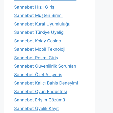
Sahnebet Hızlı Giriş
Sahnebet Müşteri Birimi
Sahnebet Kural Uyumluluğu
Sahnebet Türkiye Üyeliği
Sahnebet Kolay Casino
Sahnebet Mobil Teknoloji
Sahnebet Resmi Giriş
Sahnebet Güvenilirlik Sorunları
Sahnebet Özel Alışveriş
Sahnebet Kalıcı Bahis Deneyimi
Sahnebet Oyun Endüstrisi
Sahnebet Erişim Çözümü
Sahnebet Üyelik Kayıt