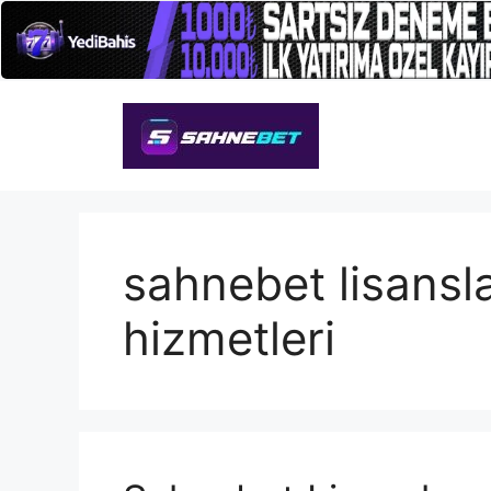
İçeriğe
atla
sahnebet lisansl
hizmetleri