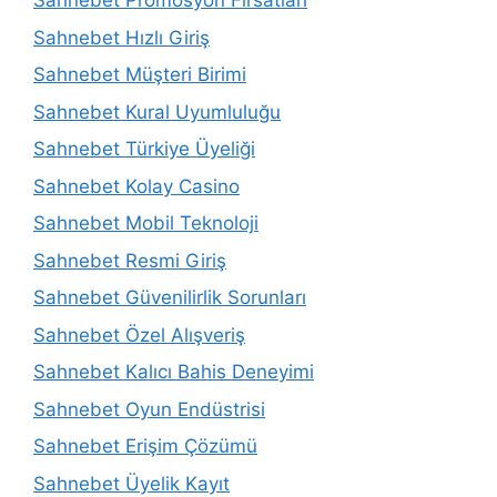
Sahnebet Promosyon Fırsatları
Sahnebet Hızlı Giriş
Sahnebet Müşteri Birimi
Sahnebet Kural Uyumluluğu
Sahnebet Türkiye Üyeliği
Sahnebet Kolay Casino
Sahnebet Mobil Teknoloji
Sahnebet Resmi Giriş
Sahnebet Güvenilirlik Sorunları
Sahnebet Özel Alışveriş
Sahnebet Kalıcı Bahis Deneyimi
Sahnebet Oyun Endüstrisi
Sahnebet Erişim Çözümü
Sahnebet Üyelik Kayıt