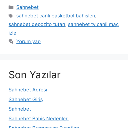
Kategoriler
Sahnebet
Etiketler
sahnebet canlı basketbol bahisleri
,
sahnebet depozito tutarı
,
sahnebet tv canli maç
izle
Yorum yap
Son Yazılar
Sahnebet Adresi
Sahnebet Giriş
Sahnebet
Sahnebet Bahis Nedenleri