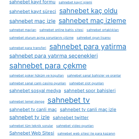
sahnebet kayıt formu
sahnebet kayıt i̇şlemi
sahnebet kaç oldu
sahnebet kayıt süreci
sahnebet maç izleme
sahnebet maç izle
sahnebet maçları
sahnebet online bahis sitesi
sahnebet ortaklıkları
sahnebet oturum açma sorunlarını çözme
sahnebet oyun lisansı
sahnebet para yatirma
sahnebet para transferi
sahnebet para yatırma seçenekleri
sahnebet para çekme
sahnebet poker hüküm ve koşulları
sahnebet sanal bahisler ve oranlar
sahnebet sanal canlı casino oyunları
sahnebet slot oyunları
sahnebet sosyal medya
sahnebet spor bahisleri
sahnebet tv
sahnebet temel denge
sahnebet tv canli maç
sahnebet tv canli maç izle
sahnebet tv izle
sahnebet twitter
sahnebet tüm teknik sorular
sahnebet video oyunları
Sahnebet Web Sitesi
sahnebet web sitesi i̇le para kazanın