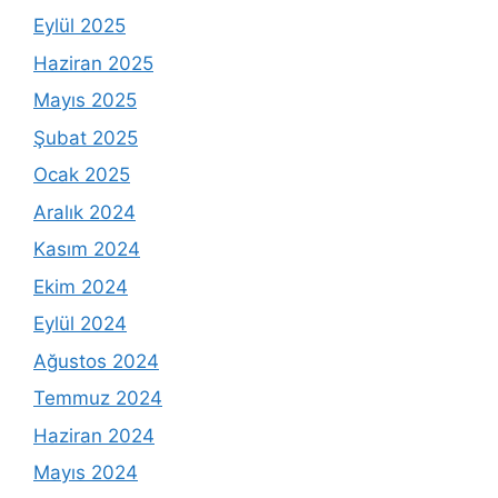
Eylül 2025
Haziran 2025
Mayıs 2025
Şubat 2025
Ocak 2025
Aralık 2024
Kasım 2024
Ekim 2024
Eylül 2024
Ağustos 2024
Temmuz 2024
Haziran 2024
Mayıs 2024