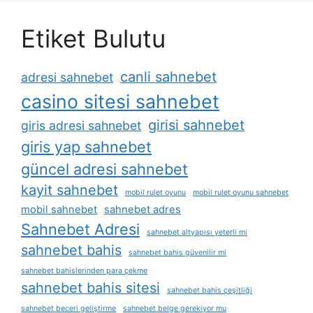
Etiket Bulutu
canli sahnebet
adresi sahnebet
casino sitesi sahnebet
girisi sahnebet
giris adresi sahnebet
giris yap sahnebet
güncel adresi sahnebet
kayit sahnebet
mobil rulet oyunu
mobil rulet oyunu sahnebet
mobil sahnebet
sahnebet adres
Sahnebet Adresi
sahnebet altyapısı yeterli mi
sahnebet bahis
sahnebet bahis güvenilir mi
sahnebet bahislerinden para çekme
sahnebet bahis sitesi
sahnebet bahis çeşitliği
sahnebet beceri geliştirme
sahnebet belge gerekiyor mu