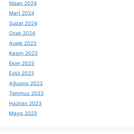
Nisan 2024
Mart 2024
Şubat 2024
Ocak 2024
Aralık 2023
Kasım 2023
Ekim 2023
Eylül 2023
Ağustos 2023
Temmuz 2023
Haziran 2023
Mayıs 2023