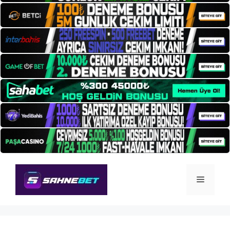
İçeriğe
atla
Menü