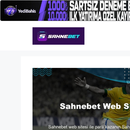
İçeriğe
atla