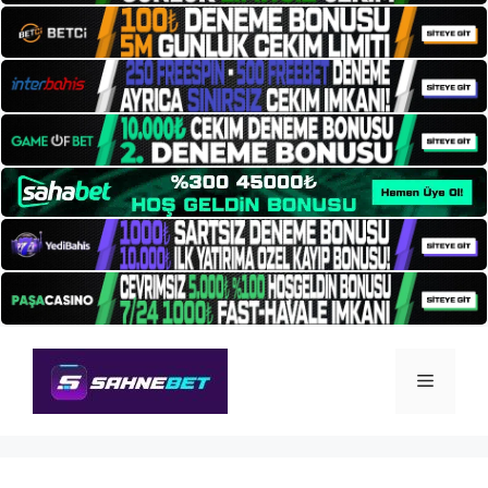
İçeriğe
atla
Menü