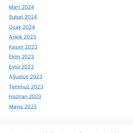
Mart 2024
Şubat 2024
Ocak 2024
Aralık 2023
Kasım 2023
Ekim 2023
Eylül 2023
Ağustos 2023
Temmuz 2023
Haziran 2023
Mayıs 2023