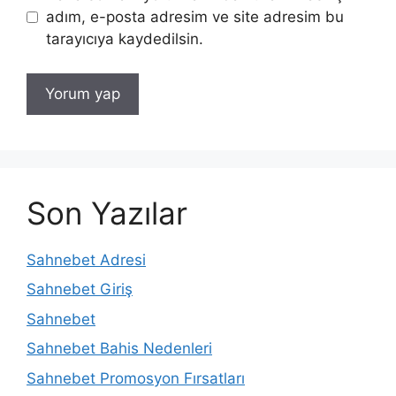
adım, e-posta adresim ve site adresim bu
tarayıcıya kaydedilsin.
Son Yazılar
Sahnebet Adresi
Sahnebet Giriş
Sahnebet
Sahnebet Bahis Nedenleri
Sahnebet Promosyon Fırsatları