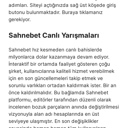
adımları. Siteyi açtığınızda sağ üst köşede giriş
butonu bulunmaktadır. Buraya tıklamanız
gerekiyor.
Sahnebet Canlı Yarışmaları
Sahnebet hız kesmeden canlı bahislerde
milyonlarca dolar kazanmaya devam ediyor.
İnteraktif bir ortamda faaliyet gösteren çoğu
şirket, kullanıcılarına kaliteli hizmet verebilmek
için en son güncellemeleri takip etmek ve
sorunlu varlıkları ortadan kaldırmak ister. Bir an
önce kaldırılmalıdır. Bu bağlamda Sahnebet
platformu, editörler tarafından düzenli olarak
incelenen bozuk parçaların anında değiştirilmesi
vizyonuyla alan adı hesaplarında en üst
seviyeye ulaşmıştır. En son değişiklikler