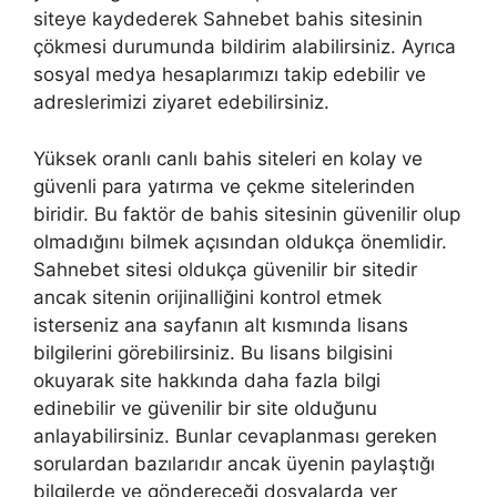
siteye kaydederek Sahnebet bahis sitesinin
çökmesi durumunda bildirim alabilirsiniz. Ayrıca
sosyal medya hesaplarımızı takip edebilir ve
adreslerimizi ziyaret edebilirsiniz.
Yüksek oranlı canlı bahis siteleri en kolay ve
güvenli para yatırma ve çekme sitelerinden
biridir. Bu faktör de bahis sitesinin güvenilir olup
olmadığını bilmek açısından oldukça önemlidir.
Sahnebet sitesi oldukça güvenilir bir sitedir
ancak sitenin orijinalliğini kontrol etmek
isterseniz ana sayfanın alt kısmında lisans
bilgilerini görebilirsiniz. Bu lisans bilgisini
okuyarak site hakkında daha fazla bilgi
edinebilir ve güvenilir bir site olduğunu
anlayabilirsiniz. Bunlar cevaplanması gereken
sorulardan bazılarıdır ancak üyenin paylaştığı
bilgilerde ve göndereceği dosyalarda yer